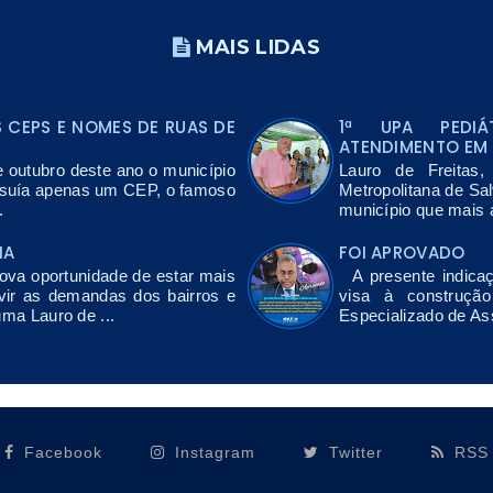
MAIS LIDAS
CEPS E NOMES DE RUAS DE
1ª UPA PEDIÁ
ATENDIMENTO EM 
e outubro deste ano o município
Lauro de Freitas
ssuía apenas um CEP, o famoso
Metropolitana de Sa
.
município que mais a
NA
FOI APROVADO
a oportunidade de estar mais
A presente indicaç
vir as demandas dos bairros e
visa à construçã
uma Lauro de ...
Especializado de As
Facebook
Instagram
Twitter
RSS