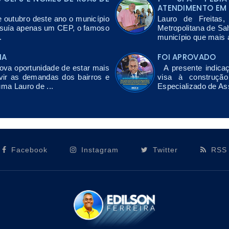
ATENDIMENTO EM 
e outubro deste ano o município
Lauro de Freitas
ssuía apenas um CEP, o famoso
Metropolitana de Sa
.
município que mais a
NA
FOI APROVADO
a oportunidade de estar mais
A presente indicaç
vir as demandas dos bairros e
visa à construçã
uma Lauro de ...
Especializado de As
Facebook
Instagram
Twitter
RSS