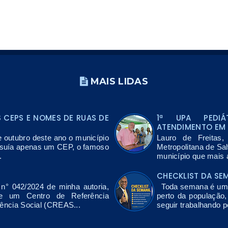
MAIS LIDAS
CEPS E NOMES DE RUAS DE
1ª UPA PEDIÁ
ATENDIMENTO EM 
e outubro deste ano o município
Lauro de Freitas
ssuía apenas um CEP, o famoso
Metropolitana de Sa
.
município que mais a
CHECKLIST DA SE
n° 042/2024 de minha autoria,
Toda semana é uma 
de um Centro de Referência
perto da população
tência Social (CREAS...
seguir trabalhando p