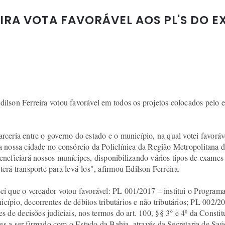
IRA VOTA FAVORÁVEL AOS PL'S DO 
ilson Ferreira votou favorável em todos os projetos colocados pelo ex
rceria entre o governo do estado e o município, na qual votei favoráv
 a nossa cidade no consórcio da Policlínica da Região Metropolitana
beneficiará nossos munícipes, disponibilizando vários tipos de exame
terá transporte para levá-los", afirmou Edilson Ferreira.
ei que o vereador votou favorável: PL 001/2017 – institui o Programa
cípio, decorrentes de débitos tributários e não tributários; PL 002/
de decisões judiciais, nos termos do art. 100, §§ 3° e 4º da Constit
es a ser firmado com o Estado da Bahia, através da Secretaria de Sa