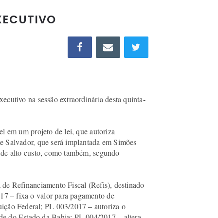
EXECUTIVO
ecutivo na sessão extraordinária desta quinta-
el em um projeto de lei, que autoriza
 de Salvador, que será implantada em Simões
s de alto custo, como também, segundo
 de Refinanciamento Fiscal (Refis), destinado
2017 – fixa o valor para pagamento de
uição Federal; PL 003/2017 – autoriza o
úde do Estado da Bahia; PL 004/2017 – altera