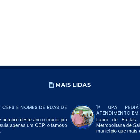
MAIS LIDAS
CEPS E NOMES DE RUAS DE
1ª UPA PEDIÁ
ATENDIMENTO EM 
e outubro deste ano o município
Lauro de Freitas
ssuía apenas um CEP, o famoso
Metropolitana de Sa
.
município que mais a