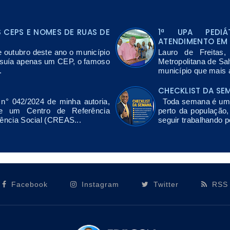
CEPS E NOMES DE RUAS DE
1ª UPA PEDIÁ
ATENDIMENTO EM 
e outubro deste ano o município
Lauro de Freitas
ssuía apenas um CEP, o famoso
Metropolitana de Sa
.
município que mais a
CHECKLIST DA SE
n° 042/2024 de minha autoria,
Toda semana é uma 
de um Centro de Referência
perto da população
tência Social (CREAS...
seguir trabalhando p
Facebook
Instagram
Twitter
RSS