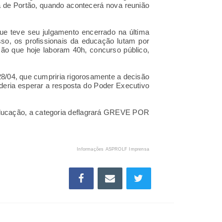
a de Portão, quando acontecerá nova reunião
 que teve seu julgamento encerrado na última
sso, os profissionais da educação lutam por
ão que hoje laboram 40h, concurso público,
28/04, que cumpriria rigorosamente a decisão
oderia esperar a resposta do Poder Executivo
 educação, a categoria deflagrará GREVE POR
Informações ASPROLF Imprensa