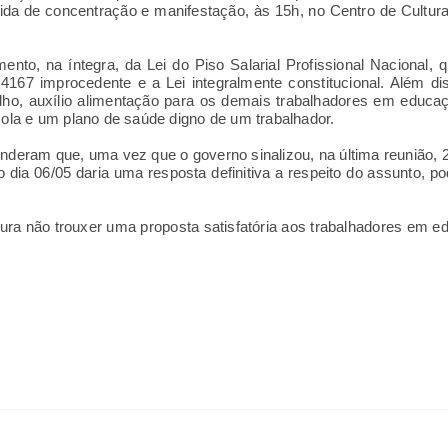
uida de concentração e manifestação, às 15h, no Centro de Cultur
ento, na íntegra, da Lei do Piso Salarial Profissional Nacional,
 4167 improcedente e a Lei integralmente constitucional. Além di
lho, auxílio alimentação para os demais trabalhadores em educaç
cola e um plano de saúde digno de um trabalhador.
enderam que, uma vez que o governo sinalizou, na última reunião, 
 dia 06/05 daria uma resposta definitiva a respeito do assunto, p
itura não trouxer uma proposta satisfatória aos trabalhadores em