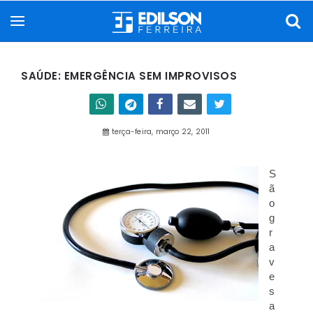
SAÚDE: EMERGÊNCIA SEM IMPROVISOS
terça-feira, março 22, 2011
S
ã
o
g
r
a
v
e
s
a