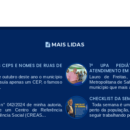
MAIS LIDAS
CEPS E NOMES DE RUAS DE
1ª UPA PEDIÁ
ATENDIMENTO EM 
e outubro deste ano o município
Lauro de Freitas
ssuía apenas um CEP, o famoso
Metropolitana de Sa
.
município que mais a
CHECKLIST DA SE
n° 042/2024 de minha autoria,
Toda semana é uma 
de um Centro de Referência
perto da população
tência Social (CREAS...
seguir trabalhando p