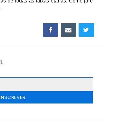
as de todas as faixas etárias. Como já é
.
IL