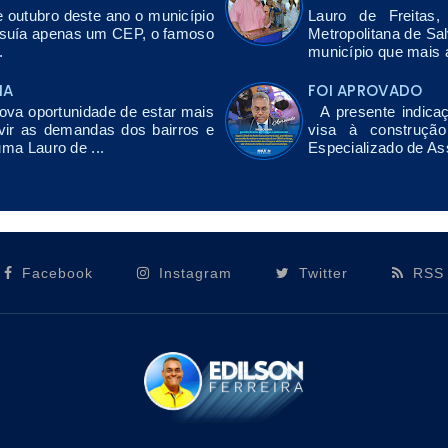
e outubro deste ano o município
Lauro de Freitas
ssuía apenas um CEP, o famoso
Metropolitana de Sa
.
município que mais a
NA
FOI APROVADO
a oportunidade de estar mais
A presente indicaç
vir as demandas dos bairros e
visa à construçã
uma Lauro de ...
Especializado de As
Facebook
Instagram
Twitter
RSS