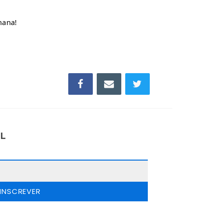
emana!
IL