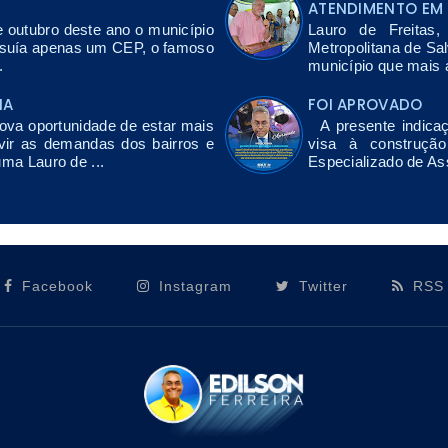
ATENDIMENTO EM 
e outubro deste ano o município
Lauro de Freitas
ssuía apenas um CEP, o famoso
Metropolitana de Sa
.
município que mais a
NA
FOI APROVADO
a oportunidade de estar mais
A presente indicaç
vir as demandas dos bairros e
visa à construçã
uma Lauro de ...
Especializado de As
Facebook
Instagram
Twitter
RSS