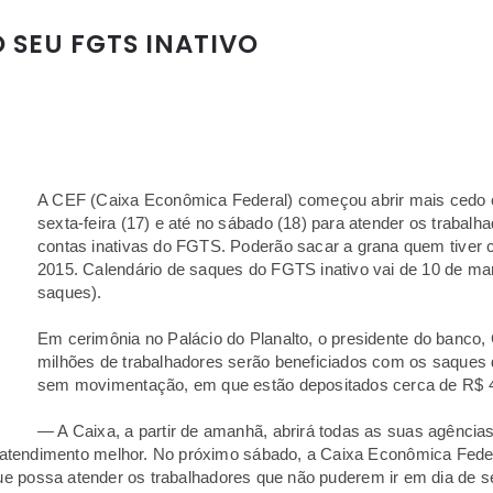
 SEU FGTS INATIVO
A CEF (Caixa Econômica Federal) começou abrir mais cedo en
sexta-feira (17) e até no sábado (18) para atender os trabal
contas inativas do FGTS. Poderão sacar a grana quem tiver
2015. Calendário de saques do FGTS inativo vai de 10 de març
saques).
Em cerimônia no Palácio do Planalto, o presidente do banco, 
milhões de trabalhadores serão beneficiados com os saques
sem movimentação, em que estão depositados cerca de R$ 4
— A Caixa, a partir de amanhã, abrirá todas as suas agências
tendimento melhor. No próximo sábado, a Caixa Econômica Federa
 que possa atender os trabalhadores que não puderem ir em dia de 