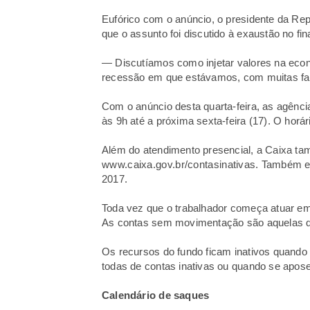
Eufórico com o anúncio, o presidente da Rep
que o assunto foi discutido à exaustão no fi
— Discutíamos como injetar valores na econo
recessão em que estávamos, com muitas fam
Com o anúncio desta quarta-feira, as agênci
às 9h até a próxima sexta-feira (17). O hor
Além do atendimento presencial, a Caixa ta
www.caixa.gov.br/contasinativas
. Também es
2017.
Toda vez que o trabalhador começa atuar e
As contas sem movimentação são aquelas qu
Os recursos do fundo ficam inativos quando
todas de contas inativas ou quando se apos
Calendário de saques