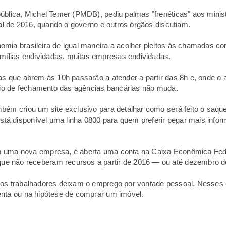
ública, Michel Temer (PMDB), pediu palmas "frenéticas" aos minis
nal de 2016, quando o governo e outros órgãos discutiam.
mia brasileira de igual maneira a acolher pleitos às chamadas co
ílias endividadas, muitas empresas endividadas.
as que abrem às 10h passarão a atender a partir das 8h e, onde o
ário de fechamento das agências bancárias não muda.
mbém criou um site exclusivo para detalhar como será feito o saq
tá disponível uma linha 0800 para quem preferir pegar mais info
m uma nova empresa, é aberta uma conta na Caixa Econômica Fed
e não receberam recursos a partir de 2016 — ou até dezembro d
 os trabalhadores deixam o emprego por vontade pessoal. Nesses 
enta ou na hipótese de comprar um imóvel.