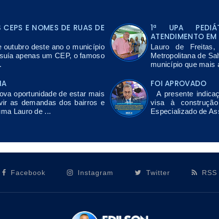
CEPS E NOMES DE RUAS DE
1ª UPA PEDIÁ
ATENDIMENTO EM 
e outubro deste ano o município
Lauro de Freitas
ssuía apenas um CEP, o famoso
Metropolitana de Sa
.
município que mais a
NA
FOI APROVADO
a oportunidade de estar mais
A presente indicaç
vir as demandas dos bairros e
visa à construçã
uma Lauro de ...
Especializado de As
Facebook
Instagram
Twitter
RSS