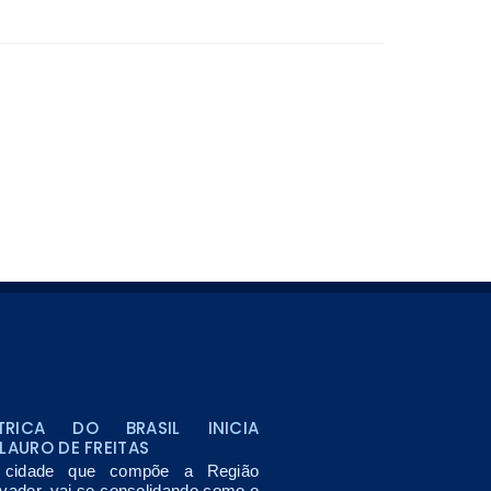
TRICA DO BRASIL INICIA
LAURO DE FREITAS
, cidade que compõe a Região
lvador, vai se consolidando como o