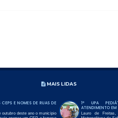
MAIS LIDAS
CEPS E NOMES DE RUAS DE
1ª UPA PEDIÁ
ATENDIMENTO EM 
e outubro deste ano o município
Lauro de Freitas
ssuía apenas um CEP, o famoso
Metropolitana de Sa