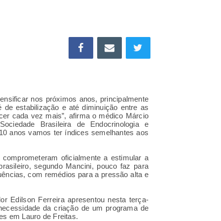
ensificar nos próximos anos, principalmente
 de estabilização e até diminuição entre as
cer cada vez mais”, afirma o médico Márcio
ociedade Brasileira de Endocrinologia e
0 anos vamos ter índices semelhantes aos
comprometeram oficialmente a estimular a
brasileiro, segundo Mancini, pouco faz para
uências, com remédios para a pressão alta e
dor
Edilson Ferreira
apresentou nesta terça-
 a necessidade da criação de um programa de
es em Lauro de Freitas.